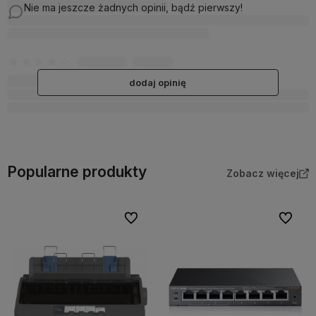
Nie ma jeszcze żadnych opinii, bądź pierwszy!
dodaj opinię
Popularne produkty
Zobacz więcej
Do ulubionych
Do ulubi