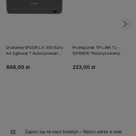
Drukarka EPSON LX-350 Euro
Przełącznik TP-LINK TL-
A4 (igłowa) * Autoryzowany
SG108PE *Autoryzowany
partner EPSON *
partner TP-LINK*
Natychmiastowa wysyłka
868,00 zł
223,00 zł
Do koszyka
Do koszyka
Zapisz się na nasz biuletyn – Wpisz adres e-mail