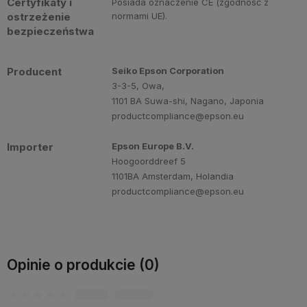
Certyfikaty i
Posiada oznaczenie CE (zgodność z
ostrzeżenie
normami UE).
bezpieczeństwa
Producent
Seiko Epson Corporation
3-3-5, Owa,
1101 BA Suwa-shi, Nagano, Japonia
productcompliance@epson.eu
Importer
Epson Europe B.V.
Hoogoorddreef 5
1101BA Amsterdam, Holandia
productcompliance@epson.eu
Opinie o produkcie (0)