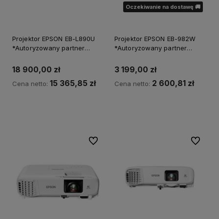
Oczekiwanie na dostawę 🚚
Projektor EPSON EB-L890U
Projektor EPSON EB-982W
*Autoryzowany partner
*Autoryzowany partner
EPSON*
EPSON*
18 900,00 zł
3 199,00 zł
15 365,85 zł
2 600,81 zł
Cena netto:
Cena netto:
Do koszyka
Powiadom o dostępności
Do ulubionych
Do ulubi