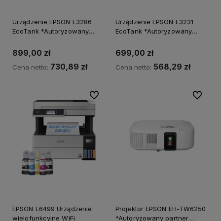
Urządzenie EPSON L3286
Urządzenie EPSON L3231
EcoTank *Autoryzowany
EcoTank *Autoryzowany
partner EPSON*
partner EPSON*
899,00 zł
699,00 zł
730,89 zł
568,29 zł
Cena netto:
Cena netto:
Do ulubionych
Do ulubi
EPSON L6499 Urządzenie
Projektor EPSON EH-TW6250
wielofunkcyjne WiFi
*Autoryzowany partner