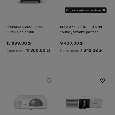
Oczekiwanie na dostawę 🚚
Drukarka Ploter EPSON
Projektor EPSON EB-L570U
SureColor P7300
*Autoryzowany partner
*Autoryzowany partner
EPSON*
EPSON*
13 899,00 zł
9 400,00 zł
11 300,00 zł
7 642,28 zł
Cena netto:
Cena netto:
Do koszyka
Powiadom o dostępności
Do ulubionych
Do ulubi