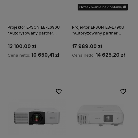
Oczekiwanie na dostawę 🚚
Projektor EPSON EB-L690U
Projektor EPSON EB-L790U
*Autoryzowany partner
*Autoryzowany partner
EPSON*
EPSON*
13 100,00 zł
17 989,00 zł
10 650,41 zł
14 625,20 zł
Cena netto:
Cena netto:
Powiadom o dostępności
Do ulubionych
Do ulubi