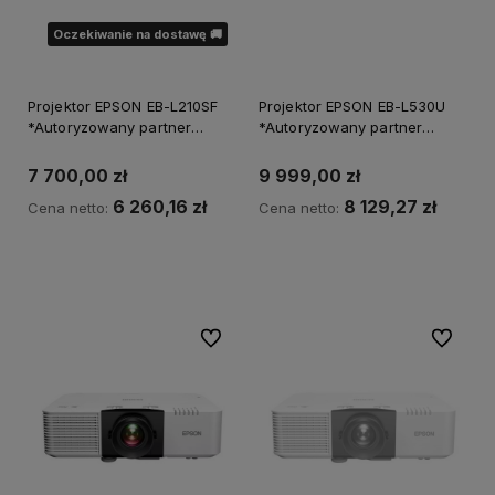
Oczekiwanie na dostawę 🚚
Projektor EPSON EB-L210SF
Projektor EPSON EB-L530U
*Autoryzowany partner
*Autoryzowany partner
EPSON*
EPSON*
7 700,00 zł
9 999,00 zł
6 260,16 zł
8 129,27 zł
Cena netto:
Cena netto:
Powiadom o dostępności
Do koszyka
Do ulubionych
Do ulubi