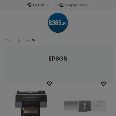
+48 501 790 859
sklep@b365.pl
B365.pl
EPSON
EPSON
Do ulubionych
Do ulubi