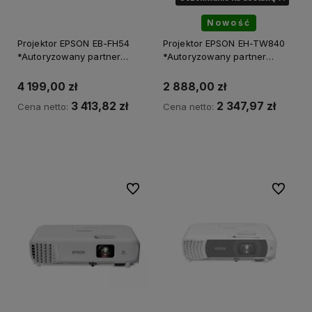
Nowość
Projektor EPSON EB-FH54
Projektor EPSON EH-TW840
*Autoryzowany partner
*Autoryzowany partner
EPSON*
EPSON*
4 199,00 zł
2 888,00 zł
3 413,82 zł
2 347,97 zł
Cena netto:
Cena netto:
Do koszyka
Powiadom o dostępności
Do ulubionych
Do ulubi