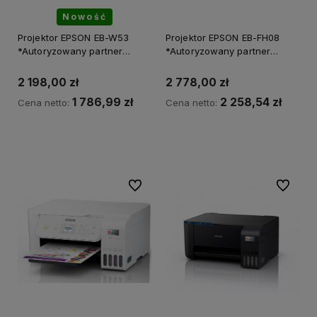
Nowość
Projektor EPSON EB-W53
Projektor EPSON EB-FH08
*Autoryzowany partner
*Autoryzowany partner
EPSON*
EPSON*
2 198,00 zł
2 778,00 zł
1 786,99 zł
2 258,54 zł
Cena netto:
Cena netto:
Do koszyka
Powiadom o dostępności
Do ulubionych
Do ulubi