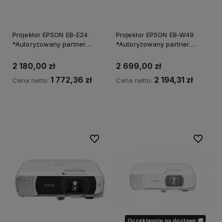
Projektor EPSON EB-E24
Projektor EPSON EB-W49
*Autoryzowany partner
*Autoryzowany partner
EPSON*
EPSON*
2 180,00 zł
2 699,00 zł
1 772,36 zł
2 194,31 zł
Cena netto:
Cena netto:
Do koszyka
Do ulubionych
Do ulubi
Oczekiwanie na dostawę 🚚