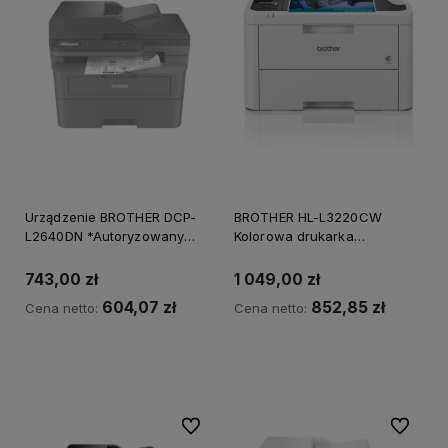
Urządzenie BROTHER DCP-
BROTHER HL-L3220CW
L2640DN *Autoryzowany
Kolorowa drukarka
partner BROTHER*
*Autoryzowany partner
BROTHER* Natychmiastowa
743,00 zł
1 049,00 zł
wysyłka
604,07 zł
852,85 zł
Cena netto:
Cena netto:
Powiadom o dostępności
Do ulubionych
Do ulubi