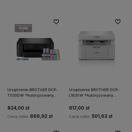
Do koszyka
Do ulubionych
Do ulubi
Urządzenie BROTHER DCP-
Urządzenie BROTHER DCP-
T530DW *Autoryzowany
L1630W *Autoryzowany
partner BROTHER*
partner BROTHER*
824,00 zł
617,00 zł
669,92 zł
501,63 zł
Cena netto:
Cena netto: