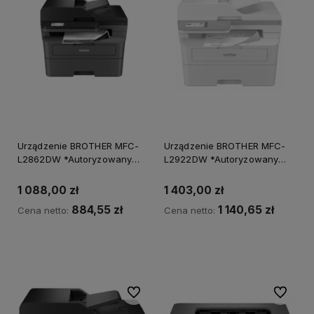
Urządzenie BROTHER MFC-
Urządzenie BROTHER MFC-
L2862DW *Autoryzowany
L2922DW *Autoryzowany
partner BROTHER*
partner BROTHER*
1 088,00 zł
1 403,00 zł
884,55 zł
1 140,65 zł
Cena netto:
Cena netto:
Powiadom o dostępności
Do ulubionych
Do ulubi