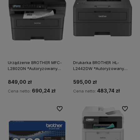
Urządzenie BROTHER MFC-
Drukarka BROTHER HL-
L2802DN *Autoryzowany
L2442DW *Autoryzowany
partner BROTHER*
partner BROTHER*
849,00 zł
595,00 zł
690,24 zł
483,74 zł
Cena netto:
Cena netto:
Do ulubionych
Do ulubi