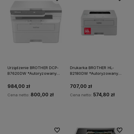
Urządzenie BROTHER DCP-
Drukarka BROTHER HL-
B7620DW *Autoryzowany
B2180DW *Autoryzowany
partner BROTHER*
partner BROTHER*
984,00 zł
707,00 zł
800,00 zł
574,80 zł
Cena netto:
Cena netto:
Powiadom o dostępności
Do ulubionych
Do ulubi