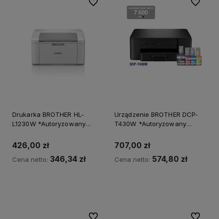
Do ulubionych
Do ulubi
Drukarka BROTHER HL-
Urządzenie BROTHER DCP-
L1230W *Autoryzowany
T430W *Autoryzowany
partner BROTHER*
partner BROTHER*
426,00 zł
707,00 zł
346,34 zł
574,80 zł
Cena netto:
Cena netto:
Do koszyka
Do ulubionych
Do ulubi