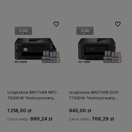
Do koszyka
Do ulubionych
Do ulubi
Urządzenie BROTHER MFC-
Urządzenie BROTHER DCP-
T930DW *Autoryzowany
T730DW *Autoryzowany
partner BROTHER*
partner BROTHER*
1 218,00 zł
945,00 zł
990,24 zł
768,29 zł
Cena netto:
Cena netto: