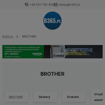
+48 501 790 859
sklep@b365.pl
B365.pl
BROTHER
BROTHER
Urządz
BROTHER
Skanery
Drukarki
wielofu