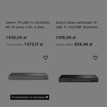
Switch TP-LINK TL-SG3428X-
Switch Smart JetStream TP-
M2 24 porty 2,5G, 4 sloty
LINK TL-SG2218P 18 portów
SFP+ 10 GE *Autoryzowany
gigabitowych, w tym 16
partner TP-LINK*
portów PoE+
1 935,00 zł
1 019,00 zł
1 573,17 zł
828,46 zł
Cena netto:
Cena netto:
Do ulubionych
Do ulubi
Oczekiwanie na dostawę 🚚