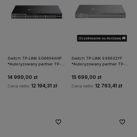
Oczekiwanie na dostawę 🚚
Switch TP-LINK SG6654XHP
Switch TP-LINK SX6632YF
*Autoryzowany partner TP-
*Autoryzowany partner TP-
LINK*
LINK*
14 999,00 zł
15 699,00 zł
12 194,31 zł
12 763,41 zł
Cena netto:
Cena netto:
Powiadom o dostępności
Do ulubionych
Do ulubi