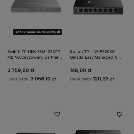
Oczekiwanie na dostawę 🚚
Switch TP-LINK SG3428XPP-
Switch TP-LINK ES208G
M2 *Autoryzowany partner
Omada Easy Managed, 8
TP-LINK*
portów gigabitowych
*Autoryzowany partner TP-
3 759,00 zł
148,00 zł
LINK*
3 056,10 zł
120,33 zł
Cena netto:
Cena netto:
Powiadom o dostępności
Do koszyka
Do ulubionych
Do ulubi