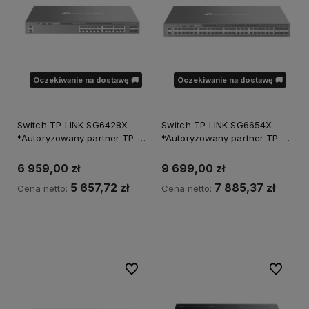
Oczekiwanie na dostawę 🚚
Oczekiwanie na dostawę 🚚
Switch TP-LINK SG6428X
Switch TP-LINK SG6654X
*Autoryzowany partner TP-
*Autoryzowany partner TP-
LINK*
LINK*
6 959,00 zł
9 699,00 zł
5 657,72 zł
7 885,37 zł
Cena netto:
Cena netto:
Powiadom o dostępności
Powiadom o dostępności
Do ulubionych
Do ulubi