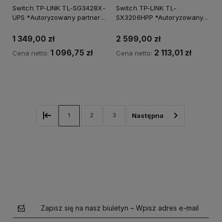
Switch TP-LINK TL-SG3428X-
Switch TP-LINK TL-
UPS *Autoryzowany partner
SX3206HPP *Autoryzowany
TP-LINK*
partner TP-LINK*
1 349,00 zł
2 599,00 zł
1 096,75 zł
2 113,01 zł
Cena netto:
Cena netto:
Powiadom o dostępności
Powiadom o dostępności
1
2
3
Zapisz się na nasz biuletyn – Wpisz adres e-mail