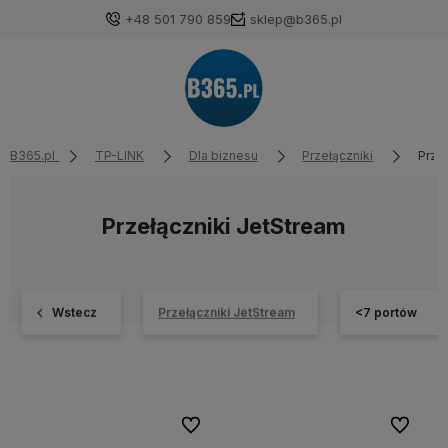
+48 501 790 859
sklep@b365.pl
B365.pl
TP-LINK
Dla biznesu
Przełączniki
Prze
Przełączniki JetStream
Wstecz
Przełączniki JetStream
<7 portów
Do ulubionych
Do ulubi