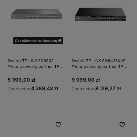
Oczekiwanie na dostawę 🚚
Switch TP-LINK SX3832
Switch TP-LINK SG6428XHP
*Autoryzowany partner TP-
*Autoryzowany partner TP-
LINK*
LINK*
5 399,00 zł
9 999,00 zł
4 389,43 zł
8 129,27 zł
Cena netto:
Cena netto:
Powiadom o dostępności
Do ulubionych
Do ulubi