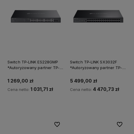
Switch TP-LINK ES228GMP
Switch TP-LINK SX3032F
*Autoryzowany partner TP-
*Autoryzowany partner TP-
LINK*
LINK*
1 269,00 zł
5 499,00 zł
1 031,71 zł
4 470,73 zł
Cena netto:
Cena netto:
Do koszyka
Do ulubionych
Do ulubi