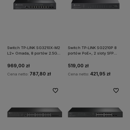
Switch TP-LINK SG3210X-M2
Switch TP-LINK SG2210P 8
L2+ Omada, 8 portów 2.5G
portów PoE+, 2 sloty SFP
*Autoryzowany partner TP-
*Autoryzowany partner TP-
LINK*
LINK*
969,00 zł
519,00 zł
787,80 zł
421,95 zł
Cena netto:
Cena netto:
Do ulubionych
Do ulubi