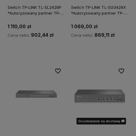
Switch TP-LINK TL-SL2428P
Switch TP-LINK TL-SG3428X
*Autoryzowany partner TP-
*Autoryzowany partner TP-
LINK*
LINK*
1 110,00 zł
1 069,00 zł
902,44 zł
869,11 zł
Cena netto:
Cena netto:
Powiadom o dostępności
Do ulubionych
Do ulubi
Oczekiwanie na dostawę 🚚