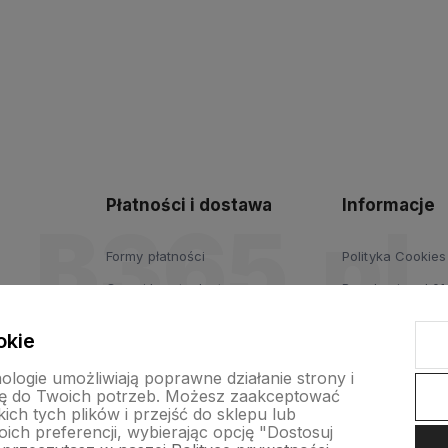
polityce
prywatności
Płatności i dostawa
Informacje
Formy płatności
Polityka Cookies
Czas i koszty dostawy
Regulamin od 01
Czas realizacji zamówienia
Polityka prywatn
okie
Regulamin od 01
nologie umożliwiają poprawne działanie strony i
ę do Twoich potrzeb. Możesz zaakceptować
ch tych plików i przejść do sklepu lub
ich preferencji, wybierając opcję "Dostosuj