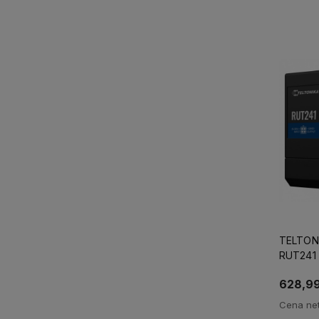
Powi
TELTONI
RUT241 (
Etherne
628,99
DYSTRY
Cena net