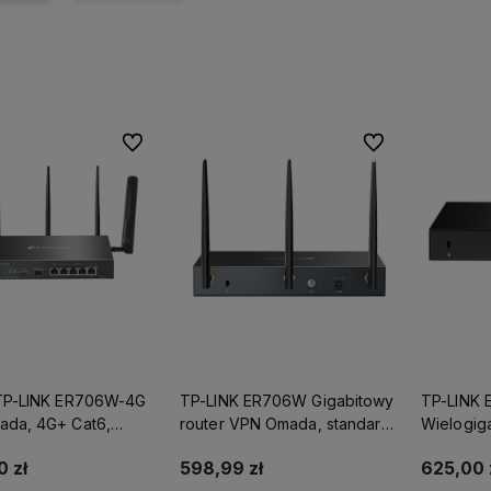
Do ulubionych
Do ulubionych
TP-LINK ER706W-4G
TP-LINK ER706W Gigabitowy
TP-LINK
da, 4G+ Cat6,
router VPN Omada, standard
Wielogig
 *Autoryzowany
AX3000 *Autoryzowany
Omada *
0 zł
598,99 zł
625,00 
 TP-LINK*
partner TP-LINK*
partner T