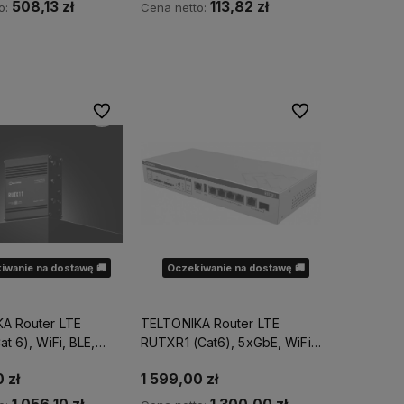
508,13 zł
113,82 zł
o:
Cena netto:
Do koszyka
Do ulubionych
Do ulubionych
iwanie na dostawę 🚚
Oczekiwanie na dostawę 🚚
A Router LTE
TELTONIKA Router LTE
t 6), WiFi, BLE,
RUTXR1 (Cat6), 5xGbE, WiFi,
hernet
SFP
 zł
1 599,00 zł
ch produktów jest