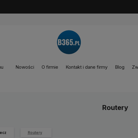
nu
Nowości
O firmie
Kontakt i dane firmy
Blog
Zw
Routery
ecz
Routery