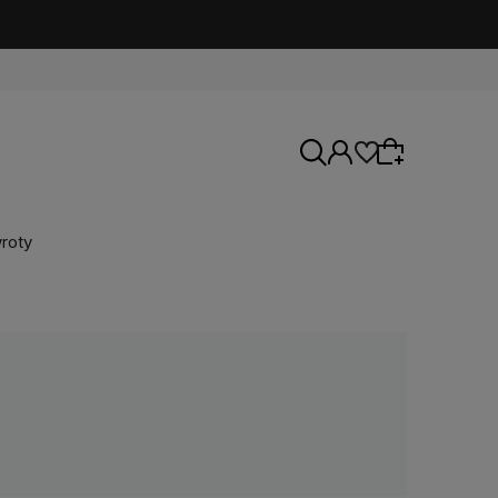
roty
Wybierz coś dla siebie z naszej aktualnej
oferty lub zaloguj się, aby przywrócić dodane
produkty do listy z poprzedniej sesji.