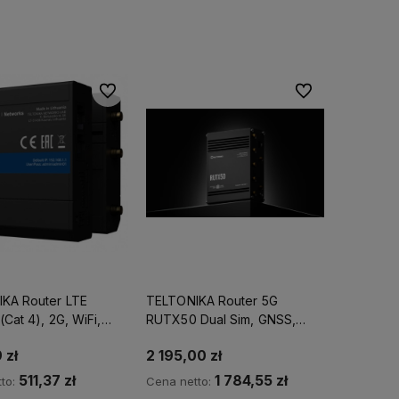
adom o dostępności
Powiadom o dostępności
Do ulubionych
Do ulubionych
KA Router LTE
TELTONIKA Router 5G
Cat 4), 2G, WiFi,
RUTX50 Dual Sim, GNSS,
t / POLSKA
WiFi, 4xLAN, USB2.0
 zł
2 195,00 zł
BUCJA /
511,37 zł
1 784,55 zł
to:
Cena netto: