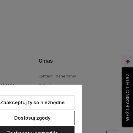
O nas
WEŹ LEASING TERAZ
Kontakt i dane firmy
.01.2023
O firmie
ości
Zaakceptuj tylko niezbędne
.02.2026
Dostosuj zgody