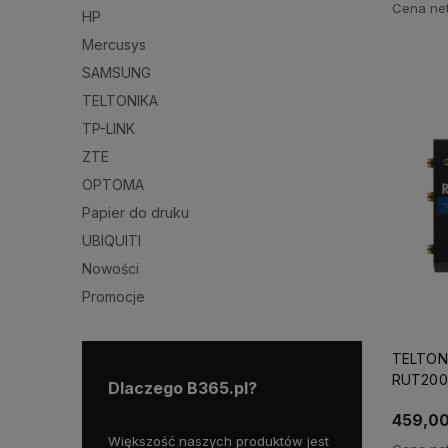
Cena net
HP
Mercusys
SAMSUNG
TELTONIKA
TP-LINK
ZTE
OPTOMA
Papier do druku
UBIQUITI
Nowości
Promocje
TELTONI
RUT200 (
Dlaczego B365.pl?
Ethernet
459,00
roku, mamy więc
Większość naszych produktów jest
Skorzystaj z da