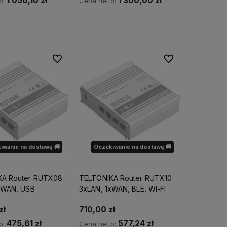
1 056,10 zł
1 300,00 zł
o:
Cena netto:
ęki,
dlatego
na ekspresową
dom o dostępności
Powiadom o dostępności
Do ulubionych
Do ulubionych
iwanie na dostawę 🚚
Oczekiwanie na dostawę 🚚
KA Router RUTX08
TELTONIKA Router RUTX10
xWAN, USB
3xLAN, 1xWAN, BLE, WI-FI
zł
710,00 zł
475,61 zł
577,24 zł
o:
Cena netto: