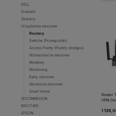
DELL
Drukarki
Skanery
Urządzenia sieciowe
Routery
Switche (Przełączniki)
Access Pointy (Punkty dostępu)
Wzmacniacze sieciowe
Modemy
Monitoring
Karty sieciowe
Akcesoria sieciowe
Smart Home
Router 
3DCONNEXION
VPN Oma
AX3000
BROTHER
1 139,0
partner
EPSON