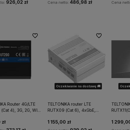
926,02 zł
486,98 zł
to:
Cena netto:
Cena nett
Do koszyka
Do koszyka
Do ulubionych
Do ulubionych
Oczekiwanie na dostawę 🚚
Oczek
KA Router 4G/LTE
TELTONIKA router LTE
TELTONIK
Cat 4), 3G, 2G, WIFI,
RUTX09 (Cat 6), 4xGbE,
RUTX11(Ca
GNSS, Ethernet
GNSS, Et
 zł
1 155,00 zł
1 299,00
rmowej dostawy
Działamy od 2012 roku, mamy więc
Większość naszy