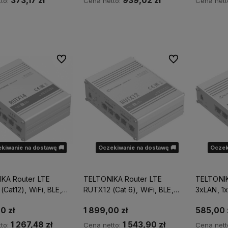
373,17 zł
939,02 zł
to:
Cena netto:
Cena nett
już
10 lat doświadczenia na
dostępnych od r
polskim rynku.
możesz liczyć 
dostawę!
Powiadom o dostępności
Powia
Do ulubionych
Do ulubionych
kiwanie na dostawę 🚚
Oczekiwanie na dostawę 🚚
Oczek
KA Router LTE
TELTONIKA Router LTE
TELTONI
Cat12), WiFi, BLE,
RUTX12 (Cat 6), WiFi, BLE,
3xLAN, 1
therne
GNSS, Ethernet
0 zł
1 899,00 zł
585,00 
1 267,48 zł
1 543,90 zł
to:
Cena netto:
Cena nett