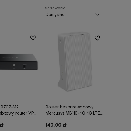
Do ulubionych
Do ulubionych
 ER707-M2
Router bezprzewodowy
abitowy router VPN
Mercusys MB110-4G 4G LTE,
Autoryzowany
standard N, 300 Mb/s
zł
140,00 zł
P-LINK*