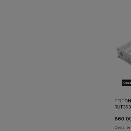
Powi
Ocze
TELTONI
RUT360 (
Ethernet
860,00
Cena net