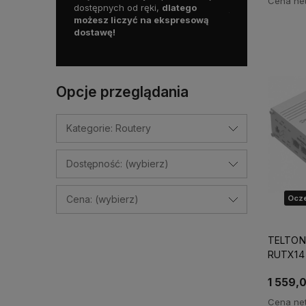
Cena net
czenia na
dostępnych od ręki,
dlatego
już od
350 zł!
możesz liczyć na ekspresową
dostawę!
Opcje przeglądania
Kategorie: Routery
Dostępność: (wybierz)
Cena: (wybierz)
Ocze
TELTONI
RUTX14 (
GNSS, E
1 559,0
Cena net