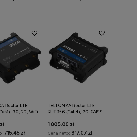
dom o dostępności
Powiadom o dostępności
Do ulubionych
Do ulubionych
A Router LTE
TELTONIKA Router LTE
at4), 3G, 2G, WiFi,
RUT956 (Cat 4), 2G, GNSS,
WiFi
zł
1 005,00 zł
715,45 zł
817,07 zł
o:
Cena netto: