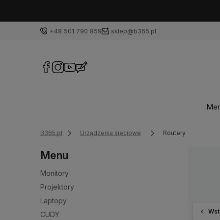
+48 501 790 859
sklep@b365.pl
Me
B365.pl
Urządzenia sieciowe
Routery
Menu
Monitory
Projektory
Laptopy
Wst
CUDY