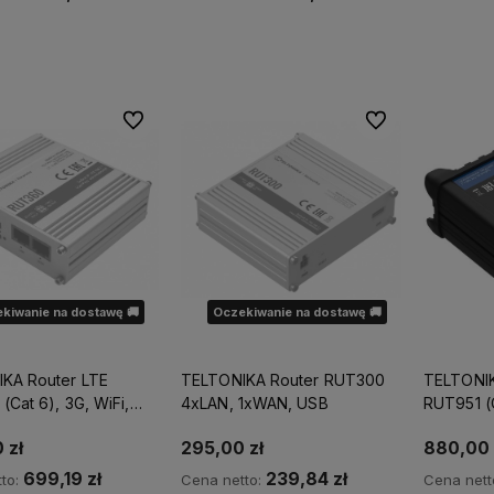
adom o dostępności
Powiadom o dostępności
Powia
Do ulubionych
Do ulubionych
kiwanie na dostawę 🚚
Oczekiwanie na dostawę 🚚
KA Router LTE
TELTONIKA Router RUT300
TELTONIK
Cat 6), 3G, WiFi,
4xLAN, 1xWAN, USB
RUT951 (C
Ethernet
 zł
295,00 zł
880,00 
699,19 zł
239,84 zł
to:
Cena netto:
Cena nett