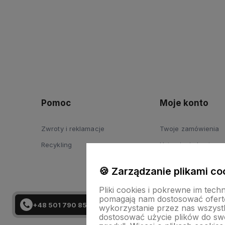
Pomoc
Moje konto
Zwroty i reklamacje
Twoje zamówienia
Recykling
Ustawienia konta
Przechowalnia
🍪 Zarządzanie plikami co
Pliki cookies i pokrewne im tech
pomagają nam dostosować ofert
+48 501 790 859
wykorzystanie przez nas wszystki
dostosować użycie plików do swo