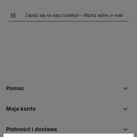
Zapisz się na nasz biuletyn – Wpisz adres e-mail
polityce prywatności
Pomoc
Moje konto
Płatności i dostawa