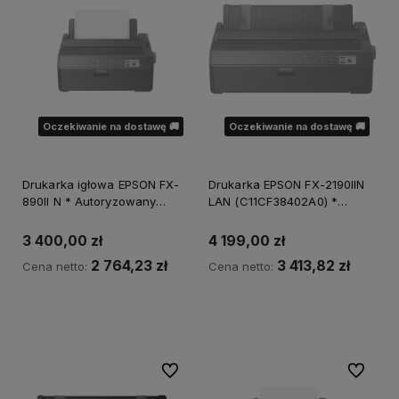
Oczekiwanie na dostawę 🚚
Oczekiwanie na dostawę 🚚
Drukarka igłowa EPSON FX-
Drukarka EPSON FX-2190IIN
890II N * Autoryzowany
LAN (C11CF38402A0) *
partner EPSON *
Autoryzowany partner EPSON
Natychmiastowa wysyłka
* Natychmiastowa wysyłka
3 400,00 zł
4 199,00 zł
2 764,23 zł
3 413,82 zł
Cena netto:
Cena netto:
Powiadom o dostępności
Powiadom o dostępności
Do ulubionych
Do ulubi