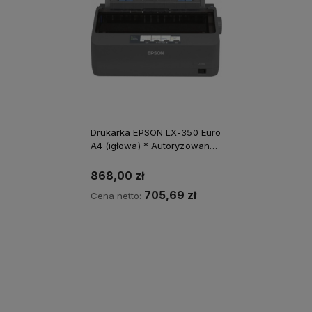
Drukarka EPSON LX-350 Euro
A4 (igłowa) * Autoryzowany
partner EPSON *
Natychmiastowa wysyłka
868,00 zł
705,69 zł
Cena netto:
Do koszyka