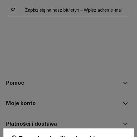
Zapisz się na nasz biuletyn – Wpisz adres e-mail
polityce prywatności
Pomoc
Moje konto
Płatności i dostawa