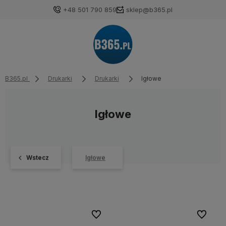
+48 501 790 859
sklep@b365.pl
B365.pl
Drukarki
Drukarki
Igłowe
Igłowe
Wstecz
Igłowe
Do ulubionych
Do ulubi