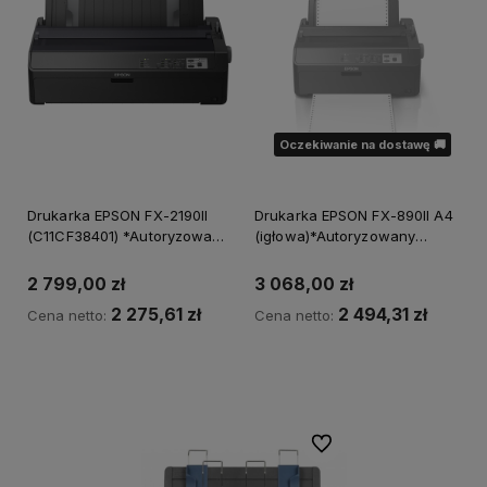
Oczekiwanie na dostawę 🚚
Drukarka EPSON FX-2190II
Drukarka EPSON FX-890II A4
(C11CF38401) *Autoryzowany
(igłowa)*Autoryzowany
partner EPSON*
partner EPSON*
2 799,00 zł
3 068,00 zł
2 275,61 zł
2 494,31 zł
Cena netto:
Cena netto:
Powiadom o dostępności
Do ulubionych