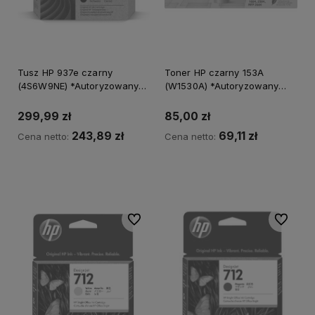
Tusz HP 937e czarny
Toner HP czarny 153A
(4S6W9NE) *Autoryzowany
(W1530A) *Autoryzowany
partner HP*
partner HP* Natychmiastowa
wysyłka
299,99 zł
85,00 zł
243,89 zł
69,11 zł
Cena netto:
Cena netto:
Powiadom o dostępności
Powiadom o dostępności
Do ulubionych
Do ulubi