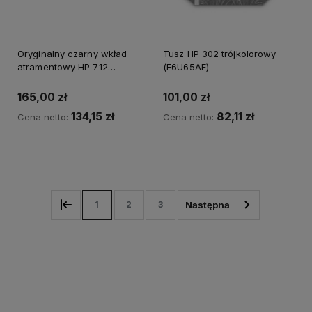
Oryginalny czarny wkład
Tusz HP 302 trójkolorowy
atramentowy HP 712
(F6U65AE)
(3ED70A)
165,00 zł
101,00 zł
134,15 zł
82,11 zł
Cena netto:
Cena netto:
Powiadom o dostępności
Powiadom o dostępności
1
2
3