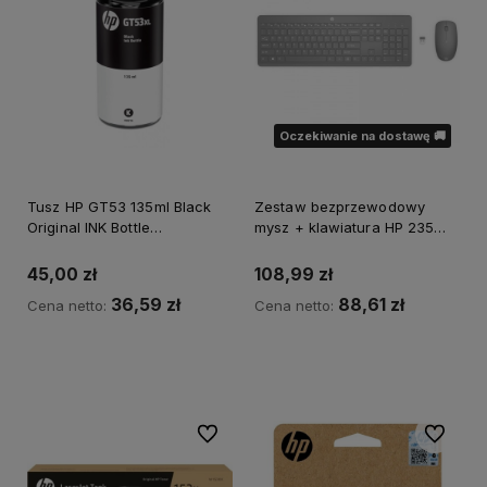
Oczekiwanie na dostawę 🚚
Tusz HP GT53 135ml Black
Zestaw bezprzewodowy
Original INK Bottle
mysz + klawiatura HP 235
*Autoryzowany partner HP*
(1Y4D0UT) *Autoryzowany
partner HP*
45,00 zł
108,99 zł
36,59 zł
88,61 zł
Cena netto:
Cena netto:
Powiadom o dostępności
Do ulubionych
Do ulubi