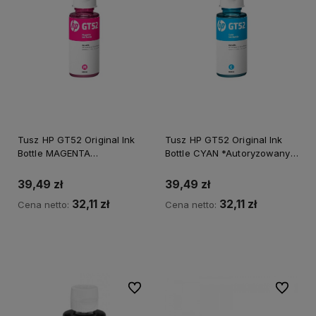
Tusz HP GT52 Original Ink
Tusz HP GT52 Original Ink
Bottle MAGENTA
Bottle CYAN *Autoryzowany
*Autoryzowany partner HP*
partner HP*
39,49 zł
39,49 zł
32,11 zł
32,11 zł
Cena netto:
Cena netto:
Do koszyka
Do ulubionych
Do ulubi