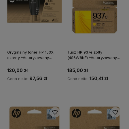
Oryginalny toner HP 153X
Tusz HP 937e żółty
czarny *Autoryzowany
(4S6W8NE) *Autoryzowany
partner HP*
partner HP*
120,00 zł
185,00 zł
97,56 zł
150,41 zł
Cena netto:
Cena netto:
Do koszyka
Do ulubionych
Do ulubi