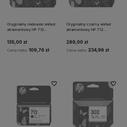
Oryginalny niebieski wkład
Oryginalny czarny wkład
atramentowy HP 712
atramentowy HP 712
(3ED67A)
(3ED71A)
135,00 zł
289,00 zł
109,76 zł
234,96 zł
Cena netto:
Cena netto:
Powiadom o dostępności
Powiadom o dostępności
Do ulubionych
Do ulubi