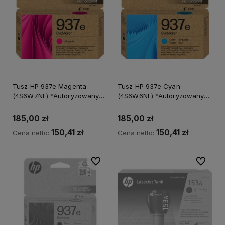
Tusz HP 937e Magenta
Tusz HP 937e Cyan
(4S6W7NE) *Autoryzowany
(4S6W6NE) *Autoryzowany
partner HP*
partner HP*
185,00 zł
185,00 zł
150,41 zł
150,41 zł
Cena netto:
Cena netto:
Do ulubionych
Do ulubi