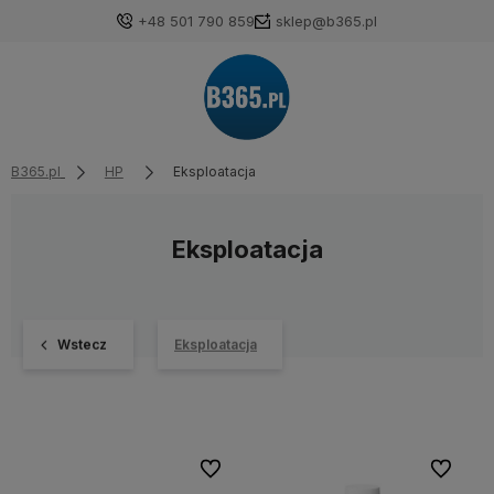
+48 501 790 859
sklep@b365.pl
B365.pl
HP
Eksploatacja
Eksploatacja
Wstecz
Eksploatacja
Do ulubionych
Do ulubi