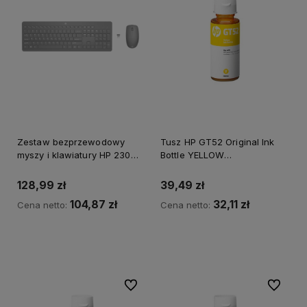
Zestaw bezprzewodowy
Tusz HP GT52 Original Ink
myszy i klawiatury HP 230
Bottle YELLOW
*Autoryzowany partner HP*
*Autoryzowany partner HP*
128,99 zł
39,49 zł
104,87 zł
32,11 zł
Cena netto:
Cena netto:
Powiadom o dostępności
Do ulubionych
Do ulubi