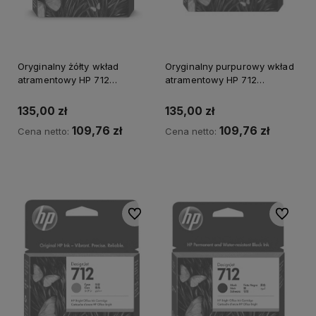
Oryginalny żółty wkład
Oryginalny purpurowy wkład
atramentowy HP 712
atramentowy HP 712
(3ED69A)
(3ED68A)
135,00 zł
135,00 zł
109,76 zł
109,76 zł
Cena netto:
Cena netto:
Powiadom o dostępności
Powiadom o dostępności
Do ulubionych
Do ulubi