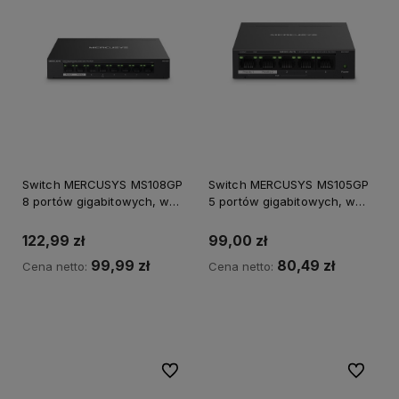
Switch MERCUSYS MS108GP
Switch MERCUSYS MS105GP
8 portów gigabitowych, w
5 portów gigabitowych, w
tym 7 portów PoE+
tym 4 porty PoE+
122,99 zł
99,00 zł
99,99 zł
80,49 zł
Cena netto:
Cena netto:
Do koszyka
Do ulubionych
Do ulubi