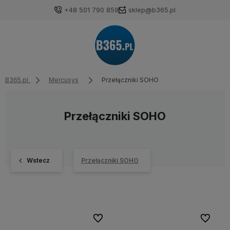
+48 501 790 859
sklep@b365.pl
B365.pl
Mercusys
Przełączniki SOHO
Przełączniki SOHO
Wstecz
Przełączniki SOHO
Do ulubionych
Do ulubi