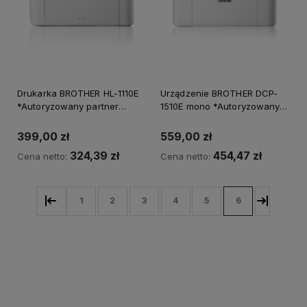
Drukarka BROTHER HL-1110E
Urządzenie BROTHER DCP-
*Autoryzowany partner
1510E mono *Autoryzowany
BROTHER* Natychmiastowa
partner BROTHER*
wysyłka
Natychmiastowa wysyłka
399,00 zł
559,00 zł
324,39 zł
454,47 zł
Cena netto:
Cena netto:
1
2
3
4
5
6