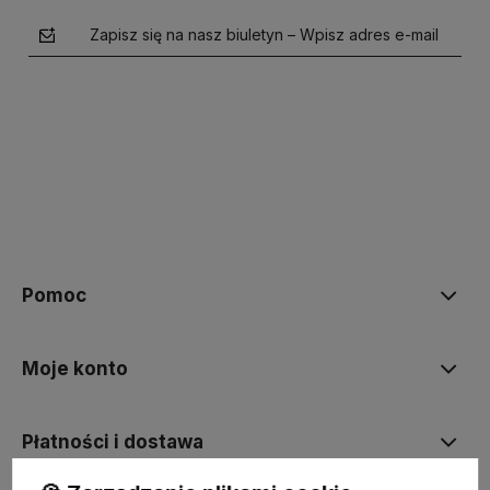
Zapisz się na nasz biuletyn – Wpisz adres e-mail
polityce prywatności
Pomoc
Moje konto
Płatności i dostawa