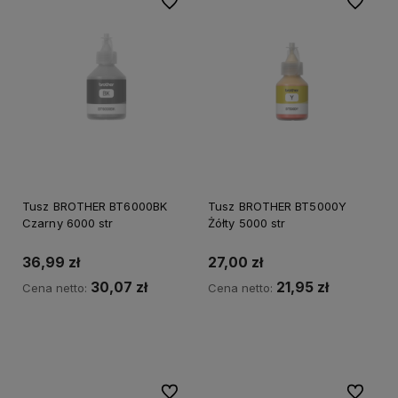
Do ulubionych
Do ulubi
Tusz BROTHER BT6000BK
Tusz BROTHER BT5000Y
Czarny 6000 str
Żółty 5000 str
36,99 zł
27,00 zł
30,07 zł
21,95 zł
Cena netto:
Cena netto:
Powiadom o dostępności
Do koszyka
Do ulubionych
Do ulubi