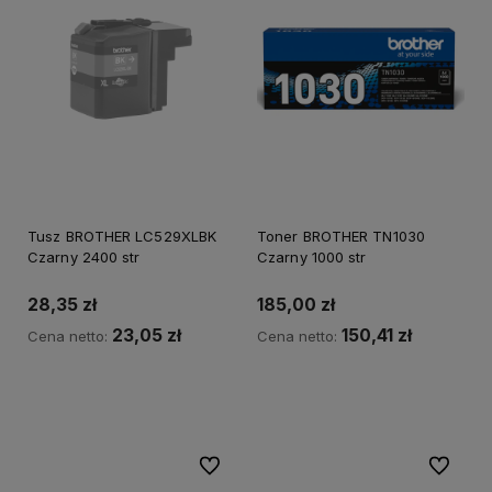
Tusz BROTHER LC529XLBK
Toner BROTHER TN1030
Czarny 2400 str
Czarny 1000 str
28,35 zł
185,00 zł
23,05 zł
150,41 zł
Cena netto:
Cena netto:
Powiadom o dostępności
Do koszyka
Do ulubionych
Do ulubi