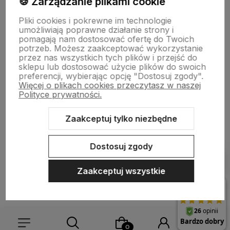
🍪 Zarządzanie plikami cookie
Informacje
Pliki cookies i pokrewne im technologie
umożliwiają poprawne działanie strony i
pomagają nam dostosować ofertę do Twoich
O nas
potrzeb. Możesz zaakceptować wykorzystanie
przez nas wszystkich tych plików i przejść do
sklepu lub dostosować użycie plików do swoich
preferencji, wybierając opcję "Dostosuj zgody".
Więcej o plikach cookies przeczytasz w naszej
Polityce prywatności.
Zaakceptuj tylko niezbędne
Sklep internetowy Shoper.pl
Szablon Shoper Modern 3.0™
od
GrowCommerce
Dostosuj zgody
Pokaż filtry
Zaakceptuj wszystkie