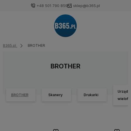
+48 501 790 859
sklep@b365.pl
B365.pl
BROTHER
BROTHER
Urządz
BROTHER
Skanery
Drukarki
wielofu