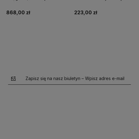
partner EPSON *
partner TP-LINK*
Natychmiastowa wysyłka
868,00 zł
223,00 zł
Do koszyka
Do koszyka
Zapisz się na nasz biuletyn – Wpisz adres e-mail
polityce prywatności