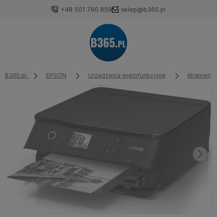
+48 501 790 859
sklep@b365.pl
B365.pl
EPSON
Urządzenia wielofunkcyjne
Atrament