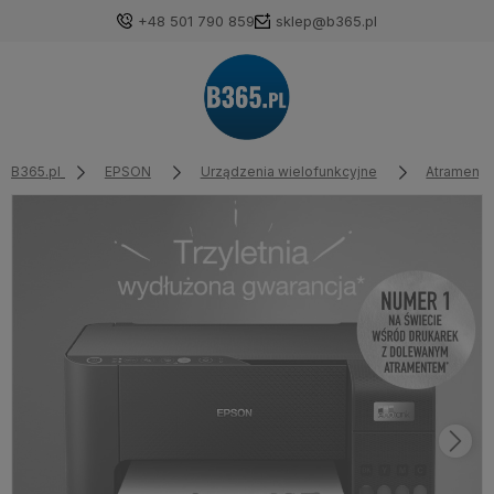
+48 501 790 859
sklep@b365.pl
B365.pl
EPSON
Urządzenia wielofunkcyjne
Atrament