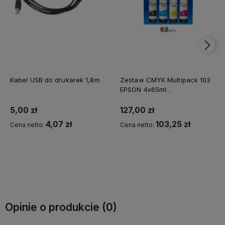
Kabel USB do drukarek 1,8m
Zestaw CMYK Multipack 103
EPSON 4x65ml
*Autoryzowany partner
EPSON* Natychmiastowa
5,00 zł
127,00 zł
wysyłka
4,07 zł
103,25 zł
Cena netto:
Cena netto:
Opinie o produkcie (0)