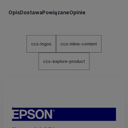
Opis
Dostawa
Powiązane
Opinie
ccs-logos
ccs-inline-content
ccs-explore-product