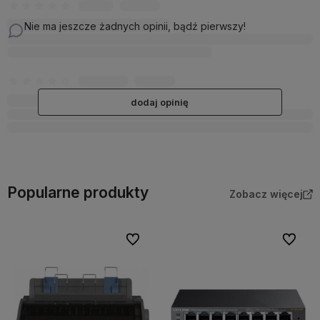
Nie ma jeszcze żadnych opinii, bądź pierwszy!
dodaj opinię
Popularne produkty
Zobacz więcej
Do ulubionych
Do ulubi