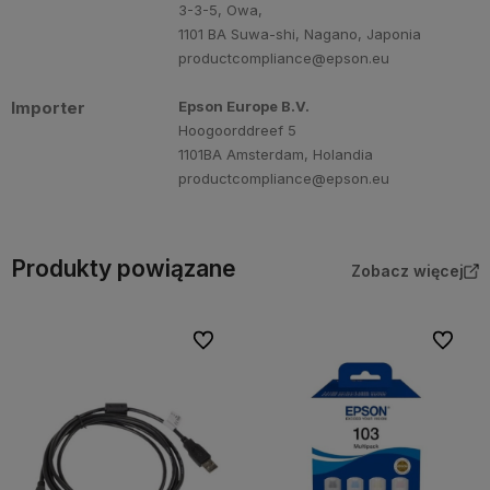
3-3-5, Owa,
1101 BA Suwa-shi, Nagano, Japonia
productcompliance@epson.eu
Importer
Epson Europe B.V.
Hoogoorddreef 5
1101BA Amsterdam, Holandia
productcompliance@epson.eu
Produkty powiązane
Zobacz więcej
Do ulubionych
Do ulubi