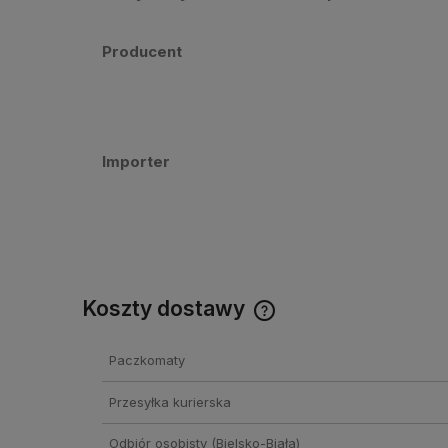
Producent
Importer
Koszty dostawy
Cena nie zawiera ewentual
Paczkomaty
kosztów płatności
Przesyłka kurierska
Odbiór osobisty
(Bielsko-Biała)