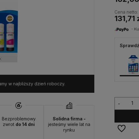
Cena netto:
131,71 
・Kup 
Sprawdź
my w najbliższy dzień roboczy.
-
Bezproblemowy
Solidna firma -
zwrot
do 14 dni
jesteśmy wiele lat na
rynku