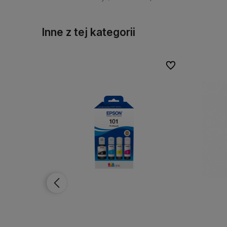
Inne z tej kategorii
Do ulubionych
Do ulubionych
Do ulubionych
Do ulubionych