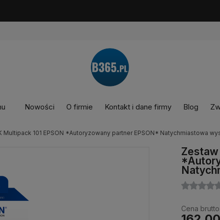
nu
Nowości
O firmie
Kontakt i dane firmy
Blog
Zw
 Multipack 101 EPSON *Autoryzowany partner EPSON* Natychmiastowa wy
Zestaw
*Autor
Natych
Cena brutto
162,00