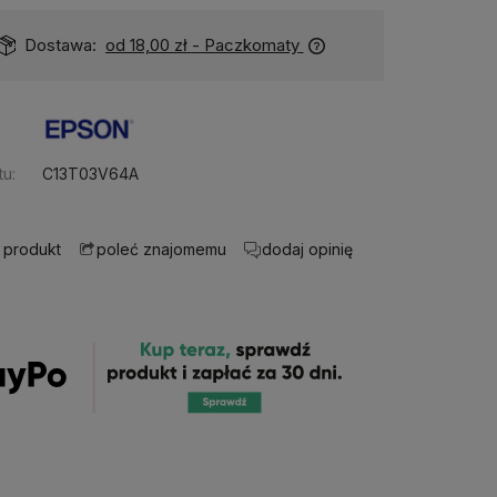
Dostępność:
na wyczerpaniu
u:
C13T03V64A
 produkt
dodaj opinię
poleć znajomemu