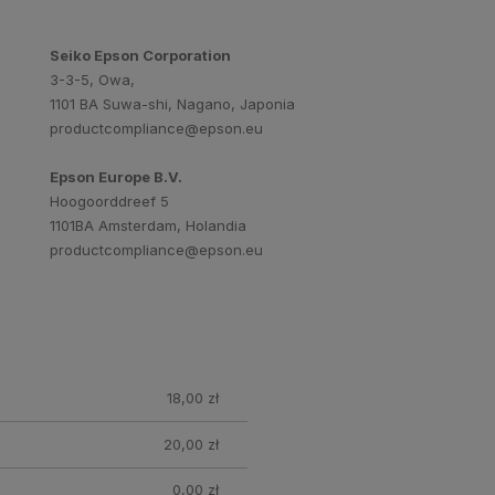
Seiko Epson Corporation
3-3-5, Owa,
1101 BA Suwa-shi, Nagano, Japonia
productcompliance@epson.eu
Epson Europe B.V.
Hoogoorddreef 5
1101BA Amsterdam, Holandia
productcompliance@epson.eu
nych
18,00 zł
20,00 zł
0,00 zł