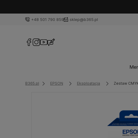
+48 501 790 859
sklep@b365.pl
Me
B365.pl
EPSON
Eksploatacja
Zestaw CMYK