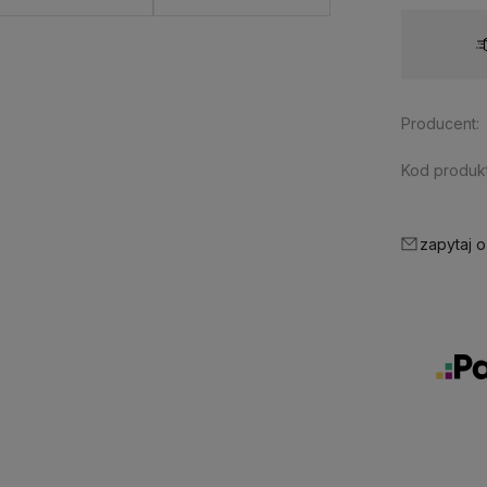
Dostawa:
od 18,00 zł
- Paczkomaty
Producent:
Kod produkt
zapytaj o